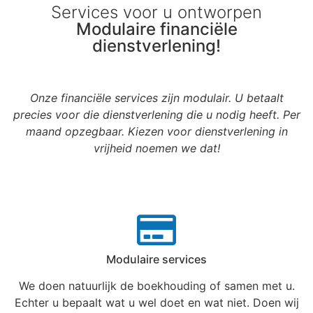
Services voor u ontworpen
Modulaire financiële
dienstverlening!
Slide 3 Heading
Slide 3 Heading
Slide 3 Heading
Jouw business
Jouw business
Jouw business
Boekhouden
Boekhouden
Boekhouden
Onze financiële services zijn modulair. U betaalt
tijdens de koffie
tijdens de koffie
tijdens de koffie
voor elkaar
voor elkaar
voor elkaar
precies voor die dienstverlening die u nodig heeft. Per
Lorem ipsum dolor sit amet
Lorem ipsum dolor sit amet
Lorem ipsum dolor sit amet
maand opzegbaar. Kiezen voor dienstverlening in
consectetur adipiscing elit dolor
consectetur adipiscing elit dolor
consectetur adipiscing elit dolor
Hoe leuk en makkelijk is dat!
Hoe leuk en makkelijk is dat!
Hoe leuk en makkelijk is dat!
Daar word je blij van!
Daar word je blij van!
Daar word je blij van!
vrijheid noemen we dat!
Click Here
Click Here
Click Here
Lees meer!
Lees meer!
Lees meer!
Lees meer!
Lees meer!
Lees meer!
Modulaire services
We doen natuurlijk de boekhouding of samen met u.
Echter u bepaalt wat u wel doet en wat niet. Doen wij